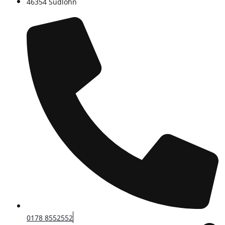
46354 Südlohn
0178 8552552