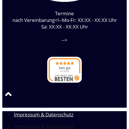
Termine
nach Vereinbarung<!--Mo-Fr: XX:XX - XX:XX Uhr
Sa: XX:XX - XX:XX Uhr
-->
Sehr gut
08/2026
Wasserbettenservice
Ludger Wissing
hat
5
von
5
Sternen |
22
Wasserbettenservice
Ludger
Wissing
Bewertungen
auf
werkenntdenBESTEN.de
Impressum & Datenschutz
Impressum & Datenschutz